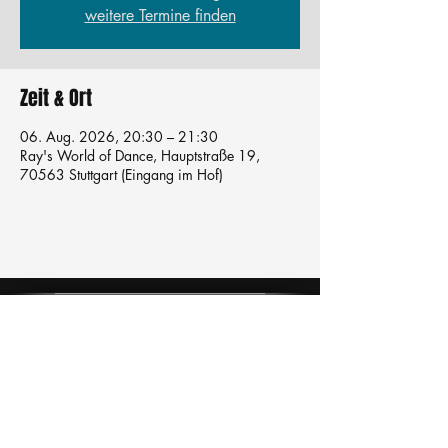
weitere Termine finden
Zeit & Ort
06. Aug. 2026, 20:30 – 21:30
Ray's World of Dance, Hauptstraße 19,
70563 Stuttgart (Eingang im Hof)
Tanzschule
TanzFitness
E-Mail:
info@tanzfitness-stuttgart.de
Tel:
+49 15771841145
Tanzschule Tanzfitness
Robert-Koch Str. 63