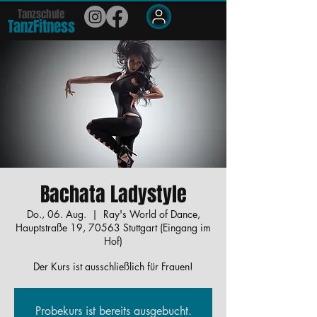
Tanzschule
TanzFit
n
e
ss
Members
Bachata Ladystyle
Do., 06. Aug.
  |  
Ray's World of Dance,
Hauptstraße 19, 70563 Stuttgart (Eingang im
Hof)
Der Kurs ist ausschließlich für Frauen!
Probekurs ist bereits ausgebucht.