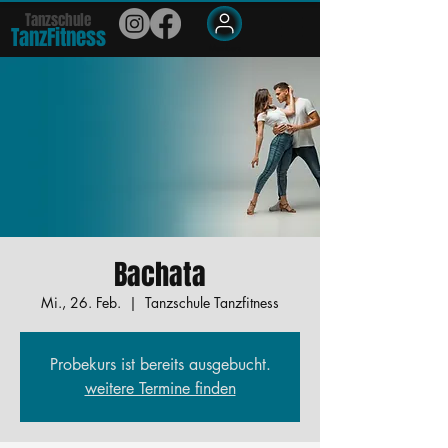
Tanzschule
TanzFit
n
e
ss
Members
Bachata
Mi., 26. Feb.
  |  
Tanzschule Tanzfitness
Probekurs ist bereits ausgebucht.
weitere Termine finden