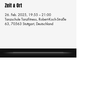
Zeit & Ort
26. Feb. 2025, 19:55 – 21:00
Tanzschule Tanzfitness, Robert-Koch-Straße
63, 70563 Stuttgart, Deutschland
Tanzschule
TanzFitness
E-Mail:
info@tanzfitness-stuttgart.de
Tel:
+49 15771841145
Tanzschule Tanzfitness
Robert-Koch Str. 63
70563 Stuttgart Vaihingen
im Tanzatelier
AGB's
Impressum
Datenschutz
Kündigung