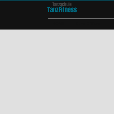
Tanzschule
TanzFit
n
e
ss
HOME
Kurse & Tänze