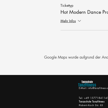
Tickettyp
Hot Modern Dance Pr
Mehr Infos
Google Maps wurde aufgrund der Analyt
Tanzschule
TanzFitness
E-Mail:
info@tanzfitness-s
Tel: +49 1577184114
Tanzschule Tanzfitness
Robert-Koch Str. 63