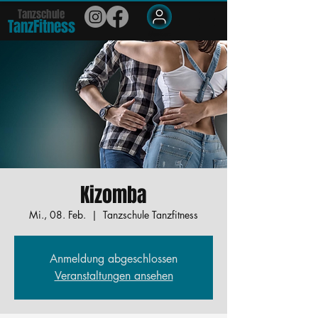
Tanzschule
TanzFit
n
e
ss
Members
Kizomba
Mi., 08. Feb.
  |  
Tanzschule Tanzfitness
Anmeldung abgeschlossen
Veranstaltungen ansehen