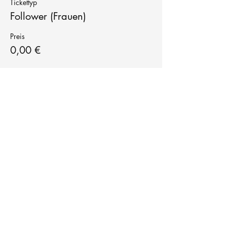
Tickettyp
Follower (Frauen)
Preis
0,00 €
Tanzschule
TanzFitness
E-Mail:
info@tanzfitness-stuttgart.de
Tel:
+49 15771841145
Tanzschule Tanzfitness
Robert-Koch Str. 63
70563 Stuttgart Vaihingen
im Tanzatelier