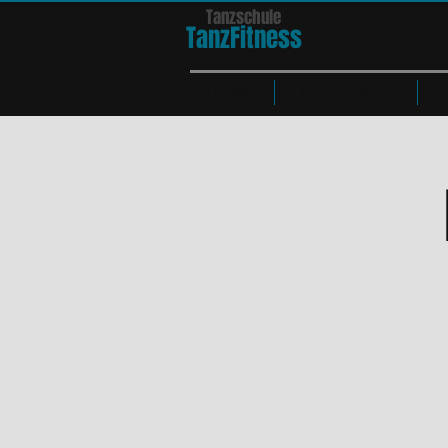
Tanzschule
TanzFit
n
e
ss
HOME
Kurse & Tänze