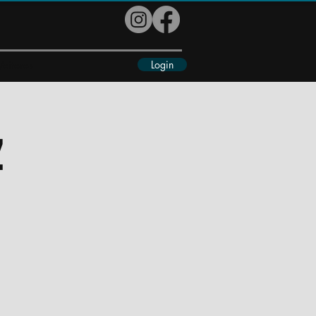
Login
eiteres
z