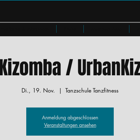
Privatkurse & Workshops
Preise
Members Area
W
Kizomba / UrbanKi
Di., 19. Nov.
  |  
Tanzschule Tanzfitness
Anmeldung abgeschlossen
Veranstaltungen ansehen