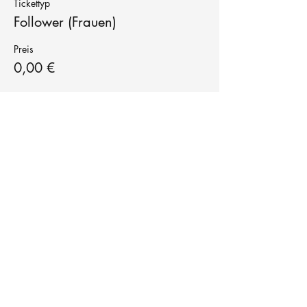
Tickettyp
Follower (Frauen)
Preis
0,00 €
Tanzschule
TanzFitness
E-Mail:
info@tanzfitness-stuttgart.de
Tel:
+49 15771841145
Tanzschule Tanzfitness
Robert-Koch Str. 63
70563 Stuttgart Vaihingen
im Tanzatelier