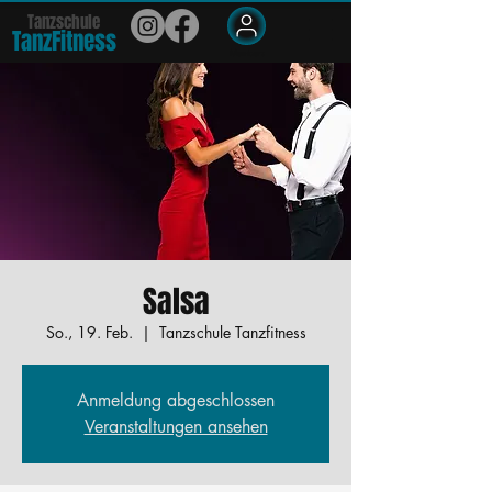
Tanzschule
TanzFit
n
e
ss
Members
Salsa
So., 19. Feb.
  |  
Tanzschule Tanzfitness
Anmeldung abgeschlossen
Veranstaltungen ansehen