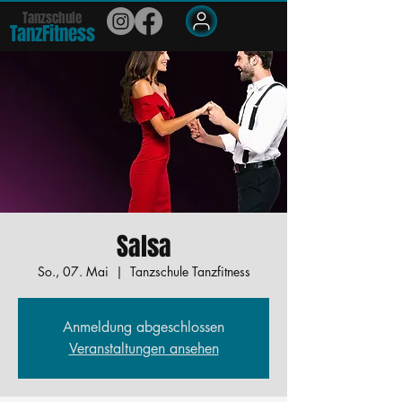
Tanzschule
TanzFit
n
e
ss
Members
Salsa
So., 07. Mai
  |  
Tanzschule Tanzfitness
Anmeldung abgeschlossen
Veranstaltungen ansehen