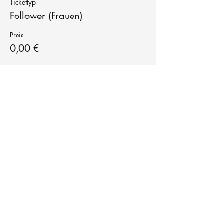
Tickettyp
Follower (Frauen)
Preis
0,00 €
Tanzschule
TanzFitness
E-Mail:
info@tanzfitness-stuttgart.de
Tel:
+49 15771841145
Tanzschule Tanzfitness
Robert-Koch Str. 63
70563 Stuttgart Vaihingen
im Tanzatelier