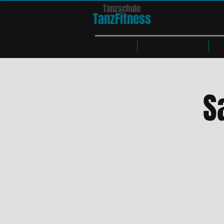
Tanzschule
TanzFit
n
e
ss
HOME
Kurse & Tänze
S