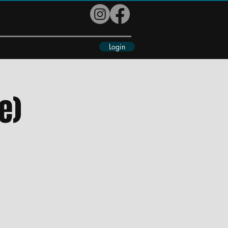
Login
eiteres
e)