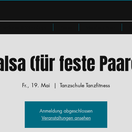
Privatkurse & Workshops
Preise
Members Area
W
alsa (für feste Paar
Fr., 19. Mai
  |  
Tanzschule Tanzfitness
Anmeldung abgeschlossen
Veranstaltungen ansehen