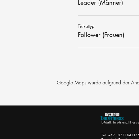
Leader (Männer)
Tickettyp
Follower (Frauen)
Google Maps wurde aufgrund der Analyt
Tanzschule
TanzFitness
E-Mail:
info@tanzfitness-s
Tel: +49 1577184114