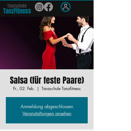
Tanzschule
TanzFit
n
e
ss
Members
Salsa (für feste Paare)
Fr., 02. Feb.
  |  
Tanzschule Tanzfitness
Anmeldung abgeschlossen
Veranstaltungen ansehen