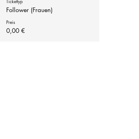
Tickettyp
Follower (Frauen)
Preis
0,00 €
Tanzschule
TanzFitness
E-Mail:
info@tanzfitness-stuttgart.de
Tel:
+49 15771841145
Tanzschule Tanzfitness
Robert-Koch Str. 63
70563 Stuttgart Vaihingen
im Tanzatelier