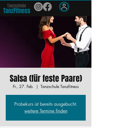
Tanzschule
TanzFit
n
e
ss
Members
Salsa (für feste Paare)
Fr., 27. Feb.
  |  
Tanzschule Tanzfitness
Probekurs ist bereits ausgebucht.
weitere Termine finden