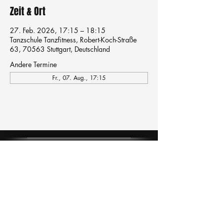
Zeit & Ort
27. Feb. 2026, 17:15 – 18:15
Tanzschule Tanzfitness, Robert-Koch-Straße
63, 70563 Stuttgart, Deutschland
Andere Termine
Fr., 07. Aug., 17:15
Tanzschule
TanzFitness
E-Mail:
info@tanzfitness-stuttgart.de
Tel:
+49 15771841145
Tanzschule Tanzfitness
Robert-Koch Str. 63
70563 Stuttgart Vaihingen