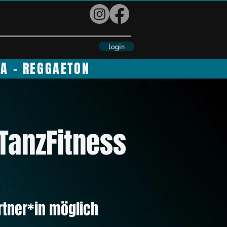
Login
eiteres
BA - REGGAETON
TanzFitness
rtner*in möglich