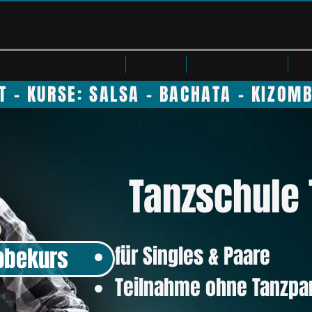
Privatkurse & Workshops
Preise
Members Area
W
T - KURSE: SALSA - BACHATA - KIZOM
Tanzschule 
für Singles & Paare
obekurs
Teilnahme ohne Tanzpa