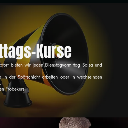
ttags-Kurse
fort bieten wir jeden Dienstagvormittag Salsa und
die in der Spätschicht arbeiten oder in wechselnden
.
nen Probekurs!