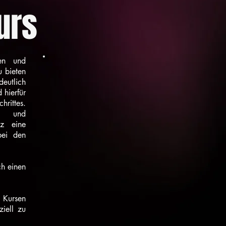
urs
ten und
u bieten
deutlich
 hierfür
hrittes.
- und
z eine
bei den
h einen
 Kursen
ziell zu