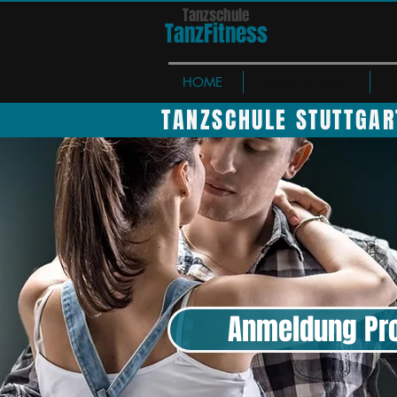
Tanzschule
TanzFit
n
e
ss
HOME
Kurse & Tänze
TANZSCHULE STUTTGAR
Anmeldung Pr