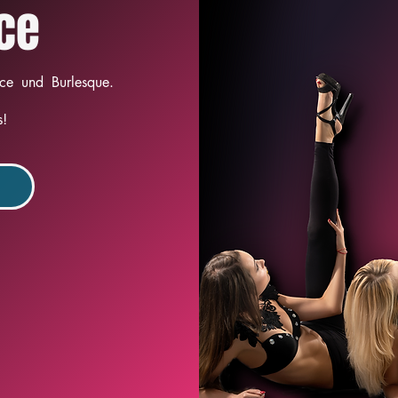
ce
e und Burlesque.
s!