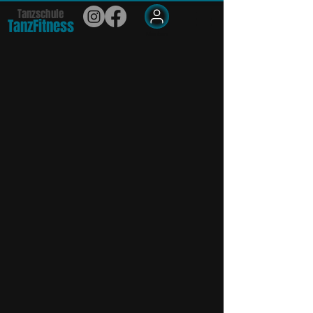
Tanzschule
TanzFit
n
e
ss
Members