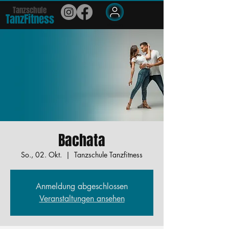
Tanzschule
TanzFit
n
e
ss
Members
Bachata
So., 02. Okt.
  |  
Tanzschule Tanzfitness
Anmeldung abgeschlossen
Veranstaltungen ansehen