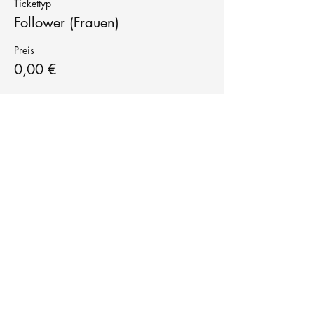
Tickettyp
Follower (Frauen)
Preis
0,00 €
Tanzschule
TanzFitness
E-Mail:
info@tanzfitness-stuttgart.de
Tel:
+49 15771841145
Tanzschule Tanzfitness
Robert-Koch Str. 63
70563 Stuttgart Vaihingen
im Tanzatelier