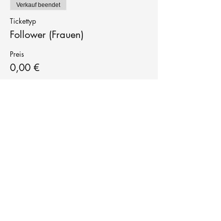
Verkauf beendet
Tickettyp
Follower (Frauen)
Preis
0,00 €
Tanzschule
TanzFitness
E-Mail:
info@tanzfitness-stuttgart.de
Tel:
+49 15771841145
Tanzschule Tanzfitness
Robert-Koch Str. 63