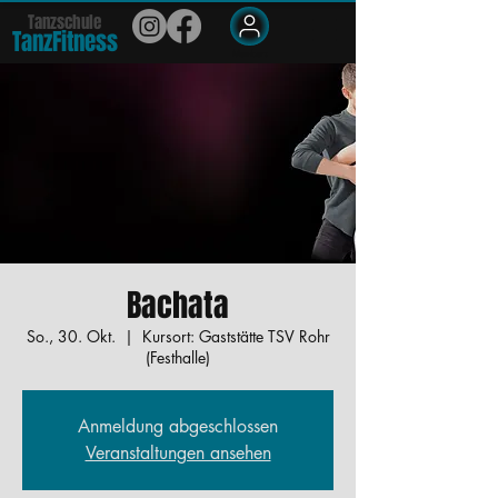
Tanzschule
TanzFit
n
e
ss
Members
Bachata
So., 30. Okt.
  |  
Kursort: Gaststätte TSV Rohr
(Festhalle)
Anmeldung abgeschlossen
Veranstaltungen ansehen