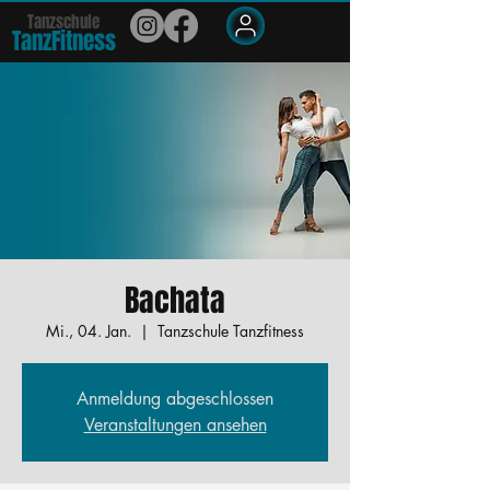
Tanzschule
TanzFit
n
e
ss
Members
Bachata
Mi., 04. Jan.
  |  
Tanzschule Tanzfitness
Anmeldung abgeschlossen
Veranstaltungen ansehen