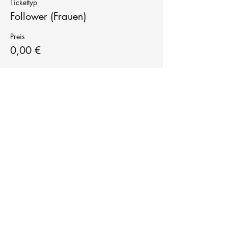
Tickettyp
Follower (Frauen)
Preis
0,00 €
Tanzschule
TanzFitness
E-Mail:
info@tanzfitness-stuttgart.de
Tel:
+49 15771841145
Tanzschule Tanzfitness
Robert-Koch Str. 63
70563 Stuttgart Vaihingen
im Tanzatelier