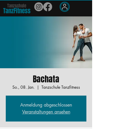
Tanzschule
TanzFit
n
e
ss
Members
Bachata
So., 08. Jan.
  |  
Tanzschule Tanzfitness
Anmeldung abgeschlossen
Veranstaltungen ansehen