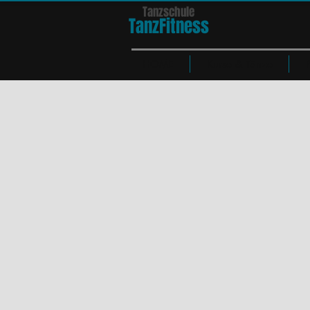
Tanzschule
TanzFit
n
e
ss
HOME
Kurse & Tänze