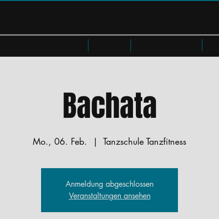
Privatkurse & Workshops
Preise
Members Area
W
Bachata
Mo., 06. Feb.
  |  
Tanzschule Tanzfitness
Anmeldung abgeschlossen
Veranstaltungen ansehen