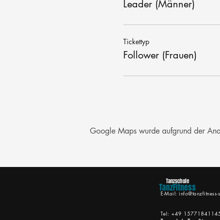
Leader (Männer)
Tickettyp
Follower (Frauen)
Google Maps wurde aufgrund der Analyt
Tanzschule
TanzFitness
E-Mail:
info@tanzfitness-s
Tel: +49 1577184114