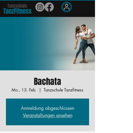
Tanzschule
TanzFit
n
e
ss
Members
Bachata
Mo., 13. Feb.
  |  
Tanzschule Tanzfitness
Anmeldung abgeschlossen
Veranstaltungen ansehen