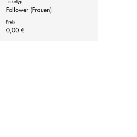
Tickettyp
Follower (Frauen)
Preis
0,00 €
Tanzschule
TanzFitness
E-Mail:
info@tanzfitness-stuttgart.de
Tel:
+49 15771841145
Tanzschule Tanzfitness
Robert-Koch Str. 63
70563 Stuttgart Vaihingen
im Tanzatelier