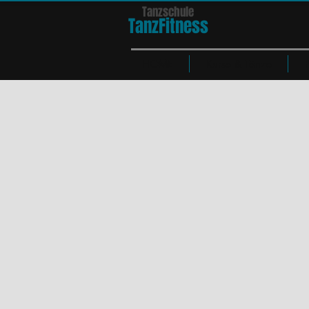
Tanzschule
TanzFit
n
e
ss
HOME
Kurse & Tänze