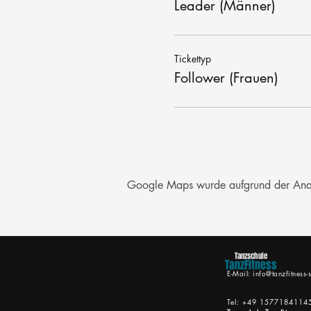
Leader (Männer)
Tickettyp
Follower (Frauen)
Google Maps wurde aufgrund der Analyt
Tanzschule
TanzFitness
E-Mail:
info@tanzfitness-s
Tel: +49 1577184114