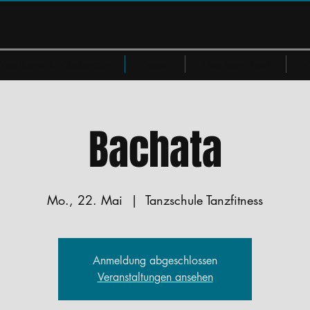
Privatkurse & Workshops
Preise
Members Area
W
Bachata
Mo., 22. Mai
  |  
Tanzschule Tanzfitness
Anmeldung abgeschlossen
Veranstaltungen ansehen