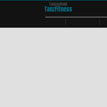
Tanzschule
TanzFit
n
e
ss
HOME
Kurse & Tänze