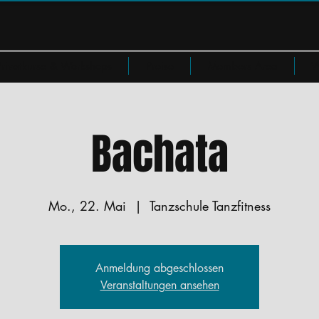
Privatkurse & Workshops
Preise
Members Area
W
Bachata
Mo., 22. Mai
  |  
Tanzschule Tanzfitness
Anmeldung abgeschlossen
Veranstaltungen ansehen