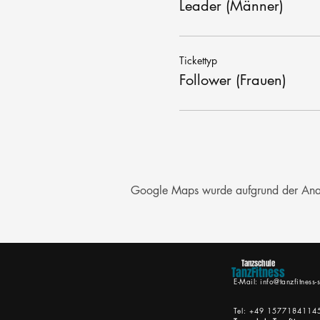
Leader (Männer)
Tickettyp
Follower (Frauen)
Google Maps wurde aufgrund der Analyt
Tanzschule
TanzFitness
E-Mail:
info@tanzfitness-s
Tel: +49 1577184114