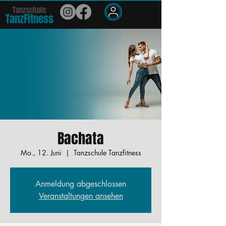
Tanzschule
TanzFit
n
e
ss
Members
Bachata
Mo., 12. Juni
  |  
Tanzschule Tanzfitness
Anmeldung abgeschlossen
Veranstaltungen ansehen