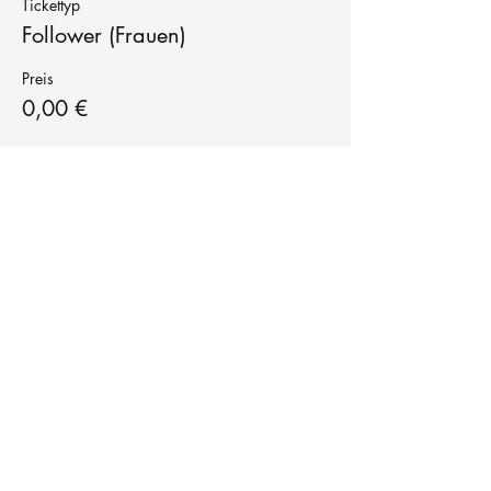
Tickettyp
Follower (Frauen)
Preis
0,00 €
Tanzschule
TanzFitness
E-Mail:
info@tanzfitness-stuttgart.de
Tel:
+49 15771841145
Tanzschule Tanzfitness
Robert-Koch Str. 63
70563 Stuttgart Vaihingen
im Tanzatelier