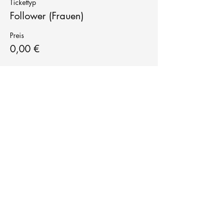
Tickettyp
Follower (Frauen)
Preis
0,00 €
Tanzschule
TanzFitness
E-Mail:
info@tanzfitness-stuttgart.de
Tel:
+49 15771841145
Tanzschule Tanzfitness
Robert-Koch Str. 63
70563 Stuttgart Vaihingen
im Tanzatelier