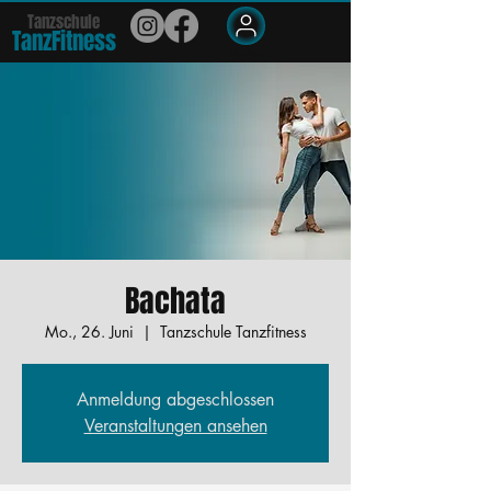
Tanzschule
TanzFit
n
e
ss
Members
Bachata
Mo., 26. Juni
  |  
Tanzschule Tanzfitness
Anmeldung abgeschlossen
Veranstaltungen ansehen