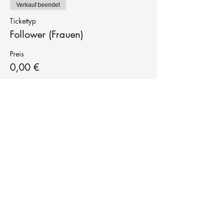
Verkauf beendet
Tickettyp
Follower (Frauen)
Preis
0,00 €
Tanzschule
TanzFitness
E-Mail:
info@tanzfitness-stuttgart.de
Tel:
+49 15771841145
Tanzschule Tanzfitness
Robert-Koch Str. 63