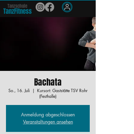
Tanzschule
TanzFit
n
e
ss
Members
Bachata
So., 16. Juli
  |  
Kursort: Gaststätte TSV Rohr
(Festhalle)
Anmeldung abgeschlossen
Veranstaltungen ansehen