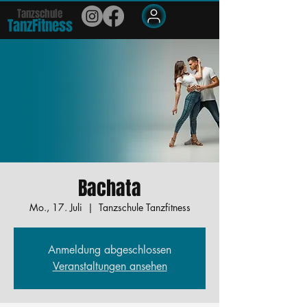
Tanzschule
TanzFit
n
e
ss
Members
Bachata
Mo., 17. Juli
  |  
Tanzschule Tanzfitness
Anmeldung abgeschlossen
Veranstaltungen ansehen