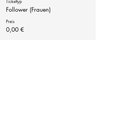
Tickettyp
Follower (Frauen)
Preis
0,00 €
Tanzschule
TanzFitness
E-Mail:
info@tanzfitness-stuttgart.de
Tel:
+49 15771841145
Tanzschule Tanzfitness
Robert-Koch Str. 63
70563 Stuttgart Vaihingen
im Tanzatelier