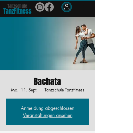
Tanzschule
TanzFit
n
e
ss
Members
Bachata
Mo., 11. Sept.
  |  
Tanzschule Tanzfitness
Anmeldung abgeschlossen
Veranstaltungen ansehen