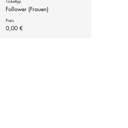
Tickettyp
Follower (Frauen)
Preis
0,00 €
Tanzschule
TanzFitness
E-Mail:
info@tanzfitness-stuttgart.de
Tel:
+49 15771841145
Tanzschule Tanzfitness
Robert-Koch Str. 63
70563 Stuttgart Vaihingen
im Tanzatelier