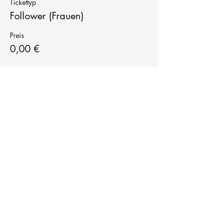
Tickettyp
Follower (Frauen)
Preis
0,00 €
Tanzschule
TanzFitness
E-Mail:
info@tanzfitness-stuttgart.de
Tel:
+49 15771841145
Tanzschule Tanzfitness
Robert-Koch Str. 63
70563 Stuttgart Vaihingen
im Tanzatelier