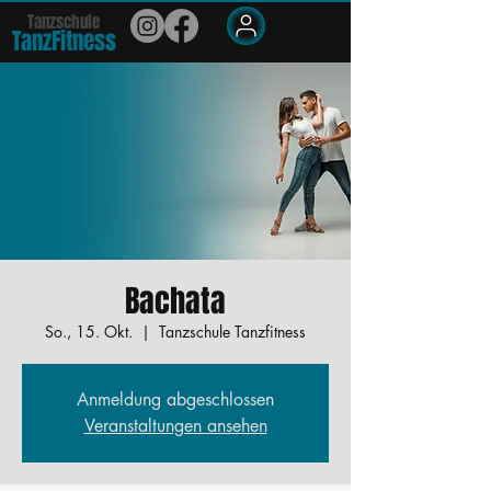
Tanzschule
TanzFit
n
e
ss
Members
Bachata
So., 15. Okt.
  |  
Tanzschule Tanzfitness
Anmeldung abgeschlossen
Veranstaltungen ansehen