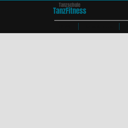
Tanzschule
TanzFit
n
e
ss
HOME
Kurse & Tänze