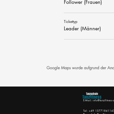
Follower (Frauen)
Tickettyp
Leader (Männer)
Google Maps wurde aufgrund der Analyt
Tanzschule
TanzFitness
E-Mail:
info@tanzfitness-s
Tel: +49 1577184114