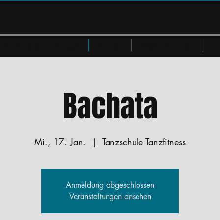
Privatkurse & Workshops
Preise
Members Area
W
Bachata
Mi., 17. Jan.
  |  
Tanzschule Tanzfitness
Anmeldung abgeschlossen
Veranstaltungen ansehen