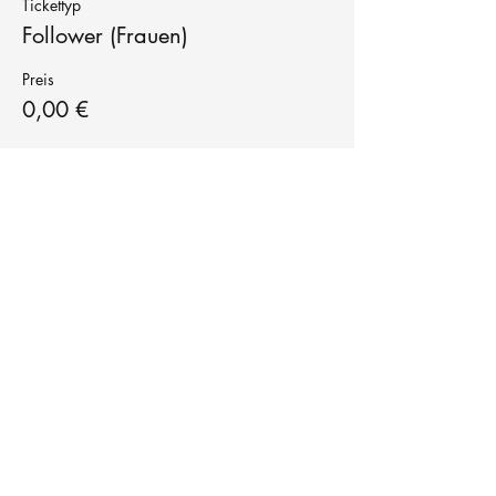
Tickettyp
Follower (Frauen)
Preis
0,00 €
Tanzschule
TanzFitness
E-Mail:
info@tanzfitness-stuttgart.de
Tel:
+49 15771841145
Tanzschule Tanzfitness
Robert-Koch Str. 63
70563 Stuttgart Vaihingen
im Tanzatelier