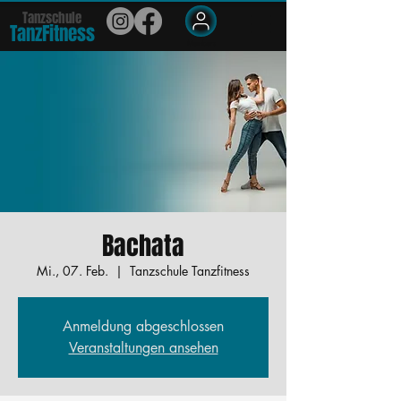
Tanzschule
TanzFit
n
e
ss
Members
Bachata
Mi., 07. Feb.
  |  
Tanzschule Tanzfitness
Anmeldung abgeschlossen
Veranstaltungen ansehen