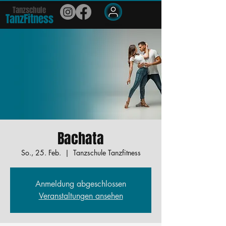
Tanzschule
TanzFit
n
e
ss
Members
Bachata
So., 25. Feb.
  |  
Tanzschule Tanzfitness
Anmeldung abgeschlossen
Veranstaltungen ansehen