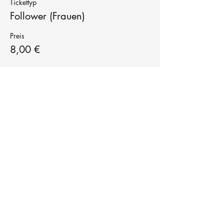
Tickettyp
Follower (Frauen)
Preis
8,00 €
Tanzschule
TanzFitness
E-Mail:
info@tanzfitness-stuttgart.de
Tel:
+49 15771841145
Tanzschule Tanzfitness
Robert-Koch Str. 63
70563 Stuttgart Vaihingen
im Tanzatelier