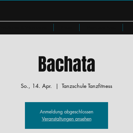
Privatkurse & Workshops
Preise
Members Area
W
Bachata
So., 14. Apr.
  |  
Tanzschule Tanzfitness
Anmeldung abgeschlossen
Veranstaltungen ansehen