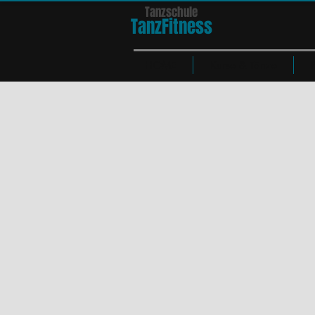
Tanzschule
TanzFit
n
e
ss
HOME
Kurse & Tänze