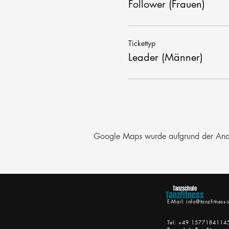
Follower (Frauen)
Tickettyp
Leader (Männer)
Google Maps wurde aufgrund der Analyt
Tanzschule
TanzFitness
E-Mail:
info@tanzfitness-s
Tel: +49 1577184114