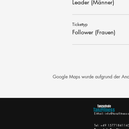
Leader (Männer)
Tickettyp
Follower (Frauen)
Google Maps wurde aufgrund der Analyt
Tanzschule
TanzFitness
E-Mail:
info@tanzfitness-s
Tel: +49 1577184114