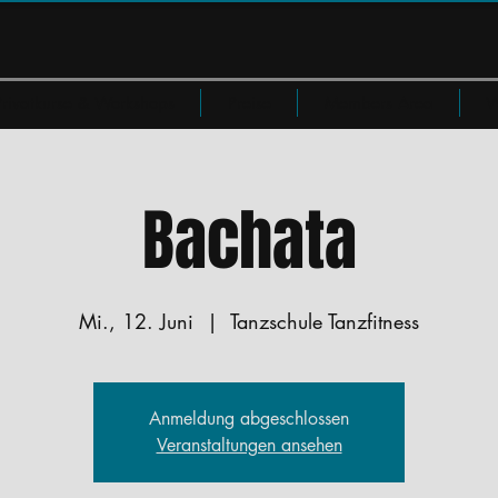
Privatkurse & Workshops
Preise
Members Area
W
Bachata
Mi., 12. Juni
  |  
Tanzschule Tanzfitness
Anmeldung abgeschlossen
Veranstaltungen ansehen