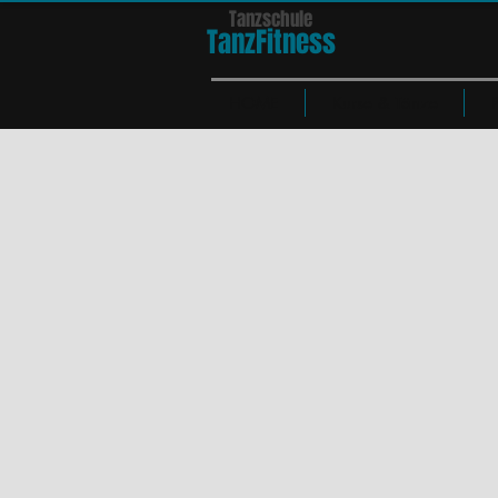
Tanzschule
TanzFit
n
e
ss
HOME
Kurse & Tänze