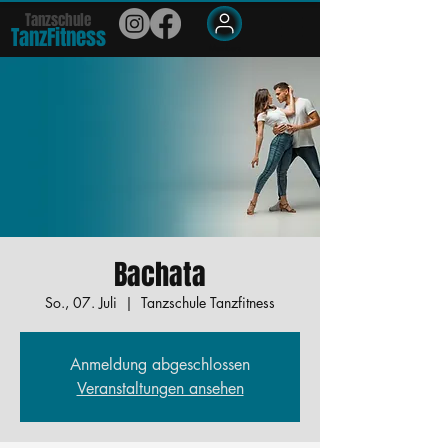
Tanzschule
TanzFit
n
e
ss
Members
Bachata
So., 07. Juli
  |  
Tanzschule Tanzfitness
Anmeldung abgeschlossen
Veranstaltungen ansehen