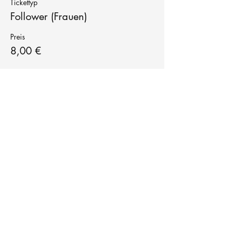
Tickettyp
Follower (Frauen)
Preis
8,00 €
Tanzschule
TanzFitness
E-Mail:
info@tanzfitness-stuttgart.de
Tel:
+49 15771841145
Tanzschule Tanzfitness
Robert-Koch Str. 63
70563 Stuttgart Vaihingen
im Tanzatelier