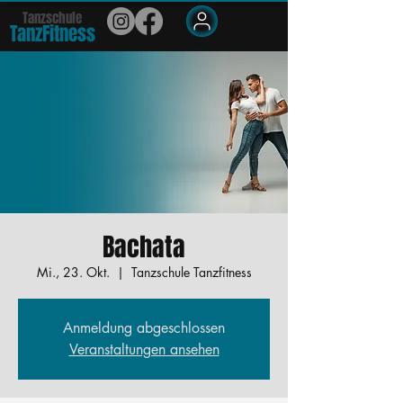
Tanzschule
TanzFit
n
e
ss
Members
Bachata
Mi., 23. Okt.
  |  
Tanzschule Tanzfitness
Anmeldung abgeschlossen
Veranstaltungen ansehen