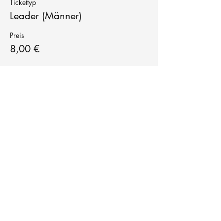
Tickettyp
Leader (Männer)
Preis
8,00 €
Tanzschule
TanzFitness
E-Mail:
info@tanzfitness-stuttgart.de
Tel:
+49 15771841145
Tanzschule Tanzfitness
Robert-Koch Str. 63
70563 Stuttgart Vaihingen
im Tanzatelier