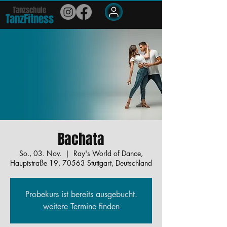
Tanzschule
TanzFit
n
e
ss
Members
Bachata
So., 03. Nov.
  |  
Ray's World of Dance,
Hauptstraße 19, 70563 Stuttgart, Deutschland
Probekurs ist bereits ausgebucht.
weitere Termine finden