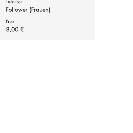
Tickettyp
Follower (Frauen)
Preis
8,00 €
Tanzschule
TanzFitness
E-Mail:
info@tanzfitness-stuttgart.de
Tel:
+49 15771841145
Tanzschule Tanzfitness
Robert-Koch Str. 63
70563 Stuttgart Vaihingen
im Tanzatelier