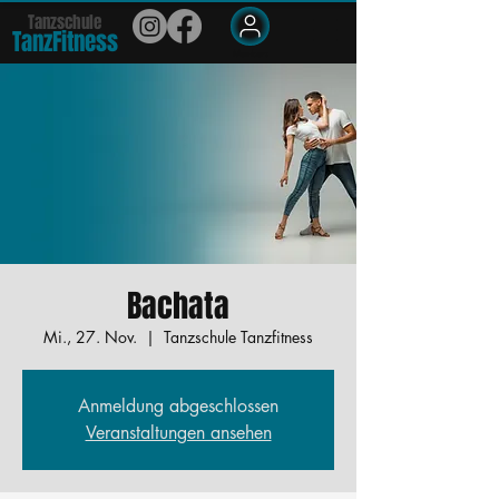
Tanzschule
TanzFit
n
e
ss
Members
Bachata
Mi., 27. Nov.
  |  
Tanzschule Tanzfitness
Anmeldung abgeschlossen
Veranstaltungen ansehen