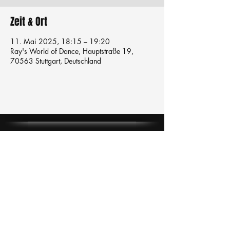
Zeit & Ort
11. Mai 2025, 18:15 – 19:20
Ray's World of Dance, Hauptstraße 19,
70563 Stuttgart, Deutschland
Tanzschule
TanzFitness
E-Mail:
info@tanzfitness-stuttgart.de
Tel:
+49 15771841145
Tanzschule Tanzfitness
Robert-Koch Str. 63
70563 Stuttgart Vaihingen
im Tanzatelier