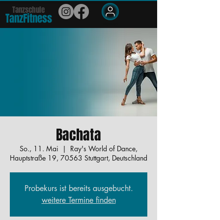
Tanzschule
TanzFit
n
e
ss
Members
Bachata
So., 11. Mai
  |  
Ray's World of Dance,
Hauptstraße 19, 70563 Stuttgart, Deutschland
Probekurs ist bereits ausgebucht.
weitere Termine finden