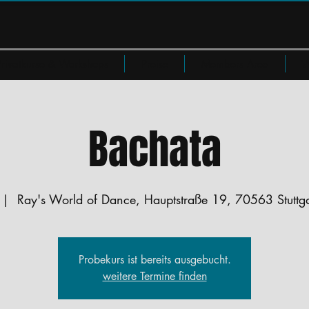
Privatkurse & Workshops
Preise
Members Area
W
Bachata
 |  
Ray's World of Dance, Hauptstraße 19, 70563 Stuttga
Probekurs ist bereits ausgebucht.
weitere Termine finden