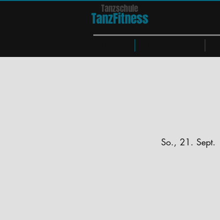
Tanzschule
TanzFit
n
e
ss
HOME
Kurse & Tänze
So., 21. Sept.
 