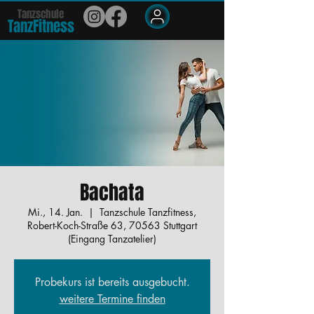
Tanzschule
TanzFit
n
e
ss
Members
Bachata
Mi., 14. Jan.
  |  
Tanzschule Tanzfitness,
Robert-Koch-Straße 63, 70563 Stuttgart
(Eingang Tanzatelier)
Probekurs ist bereits ausgebucht.
weitere Termine finden