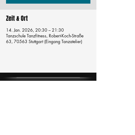
Zeit & Ort
14. Jan. 2026, 20:30 – 21:30
Tanzschule Tanzfitness, Robert-Koch-Straße
63, 70563 Stuttgart (Eingang Tanzatelier)
Tanzschule
TanzFitness
E-Mail:
info@tanzfitness-stuttgart.de
Tel:
+49 15771841145
Tanzschule Tanzfitness
Robert-Koch Str. 63
70563 Stuttgart Vaihingen
im Tanzatelier