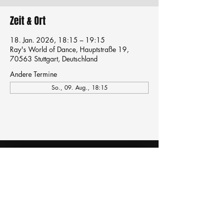
Zeit & Ort
18. Jan. 2026, 18:15 – 19:15
Ray's World of Dance, Hauptstraße 19,
70563 Stuttgart, Deutschland
Andere Termine
So., 09. Aug., 18:15
Tanzschule
TanzFitness
E-Mail:
info@tanzfitness-stuttgart.de
Tel:
+49 15771841145
Tanzschule Tanzfitness
Robert-Koch Str. 63