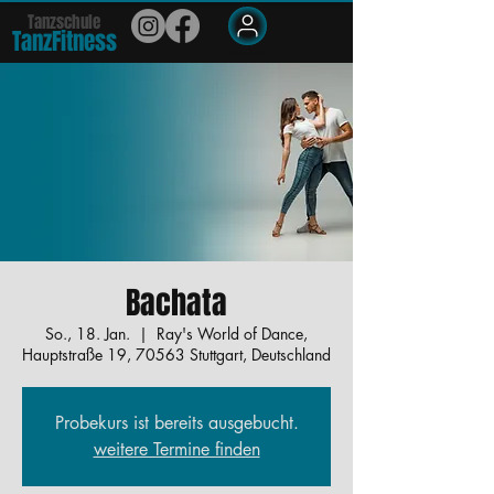
Tanzschule
TanzFit
n
e
ss
Members
Bachata
So., 18. Jan.
  |  
Ray's World of Dance,
Hauptstraße 19, 70563 Stuttgart, Deutschland
Probekurs ist bereits ausgebucht.
weitere Termine finden