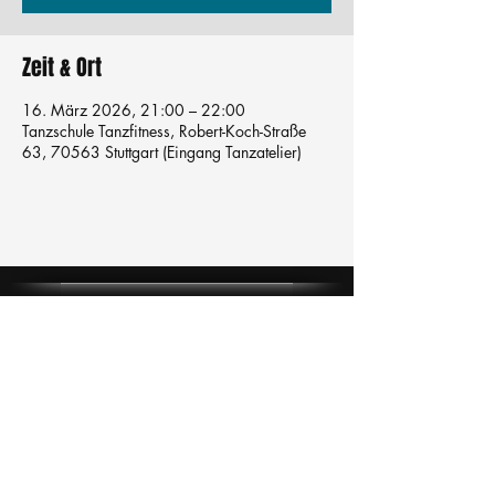
Zeit & Ort
16. März 2026, 21:00 – 22:00
Tanzschule Tanzfitness, Robert-Koch-Straße
63, 70563 Stuttgart (Eingang Tanzatelier)
Tanzschule
TanzFitness
E-Mail:
info@tanzfitness-stuttgart.de
Tel:
+49 15771841145
Tanzschule Tanzfitness
Robert-Koch Str. 63
70563 Stuttgart Vaihingen
im Tanzatelier