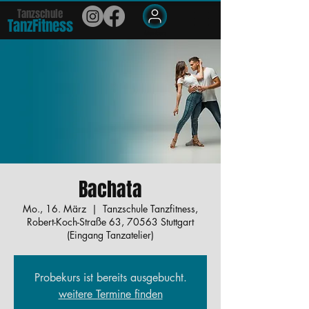
Tanzschule
TanzFit
n
e
ss
Members
Bachata
Mo., 16. März
  |  
Tanzschule Tanzfitness,
Robert-Koch-Straße 63, 70563 Stuttgart
(Eingang Tanzatelier)
Probekurs ist bereits ausgebucht.
weitere Termine finden