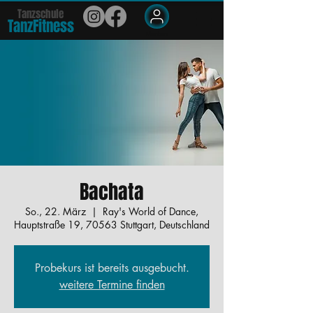
Tanzschule
TanzFit
n
e
ss
Members
Bachata
So., 22. März
  |  
Ray's World of Dance,
Hauptstraße 19, 70563 Stuttgart, Deutschland
Probekurs ist bereits ausgebucht.
weitere Termine finden