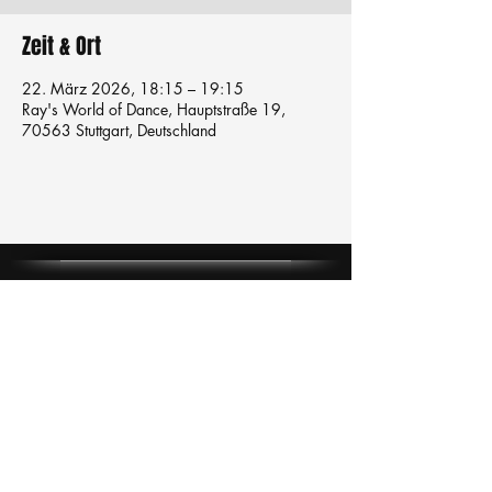
Zeit & Ort
22. März 2026, 18:15 – 19:15
Ray's World of Dance, Hauptstraße 19,
70563 Stuttgart, Deutschland
Tanzschule
TanzFitness
E-Mail:
info@tanzfitness-stuttgart.de
Tel:
+49 15771841145
Tanzschule Tanzfitness
Robert-Koch Str. 63
70563 Stuttgart Vaihingen
im Tanzatelier