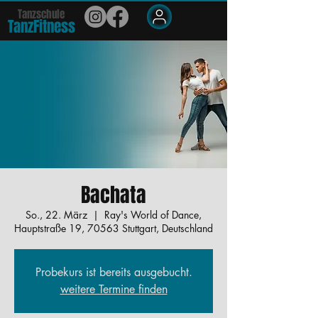
Tanzschule
TanzFit
n
e
ss
Members
Bachata
So., 22. März
  |  
Ray's World of Dance,
Hauptstraße 19, 70563 Stuttgart, Deutschland
Probekurs ist bereits ausgebucht.
weitere Termine finden