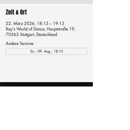
Zeit & Ort
22. März 2026, 18:15 – 19:15
Ray's World of Dance, Hauptstraße 19,
70563 Stuttgart, Deutschland
Andere Termine
So., 09. Aug., 18:15
Tanzschule
TanzFitness
E-Mail:
info@tanzfitness-stuttgart.de
Tel:
+49 15771841145
Tanzschule Tanzfitness
Robert-Koch Str. 63