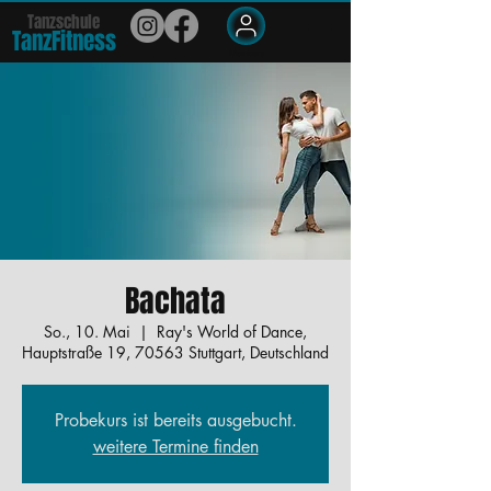
Tanzschule
TanzFit
n
e
ss
Members
Bachata
So., 10. Mai
  |  
Ray's World of Dance,
Hauptstraße 19, 70563 Stuttgart, Deutschland
Probekurs ist bereits ausgebucht.
weitere Termine finden