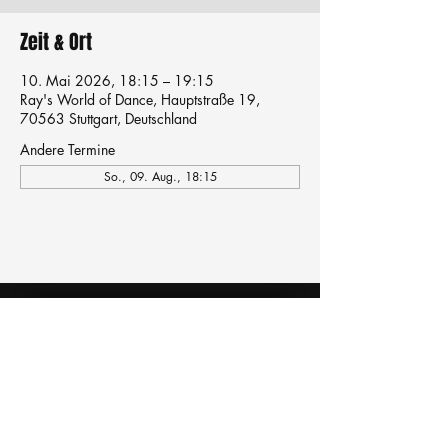
Zeit & Ort
10. Mai 2026, 18:15 – 19:15
Ray's World of Dance, Hauptstraße 19,
70563 Stuttgart, Deutschland
Andere Termine
So., 09. Aug., 18:15
Tanzschule
TanzFitness
E-Mail:
info@tanzfitness-stuttgart.de
Tel:
+49 15771841145
Tanzschule Tanzfitness
Robert-Koch Str. 63