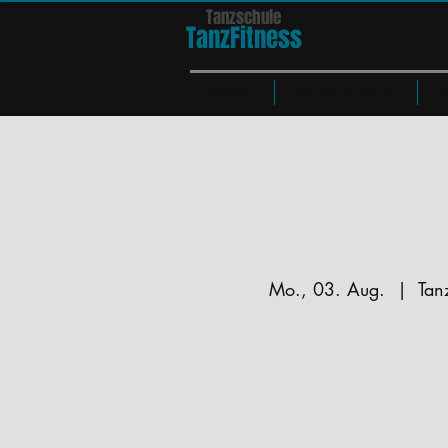
Tanzschule
TanzFit
n
e
ss
HOME
Kurse & Tänze
Mo., 03. Aug.
  |  
Tan