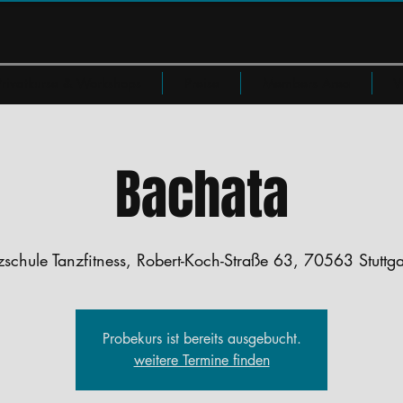
Privatkurse & Workshops
Preise
Members Area
W
Bachata
zschule Tanzfitness, Robert-Koch-Straße 63, 70563 Stuttgar
Probekurs ist bereits ausgebucht.
weitere Termine finden