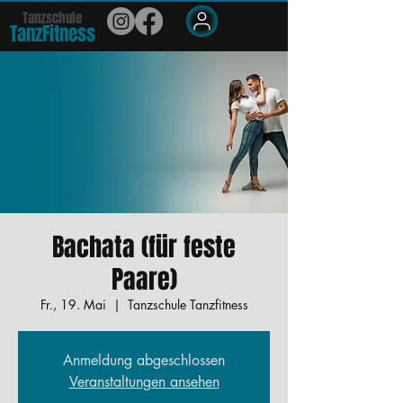
Tanzschule
TanzFit
n
e
ss
Members
Bachata (für feste
Paare)
Fr., 19. Mai
  |  
Tanzschule Tanzfitness
Anmeldung abgeschlossen
Veranstaltungen ansehen