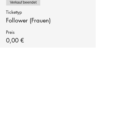
Verkauf beendet
Tickettyp
Follower (Frauen)
Preis
0,00 €
Tanzschule
TanzFitness
E-Mail:
info@tanzfitness-stuttgart.de
Tel:
+49 15771841145
Tanzschule Tanzfitness
Robert-Koch Str. 63