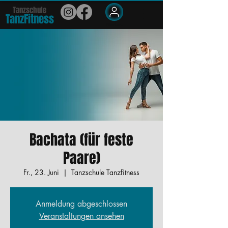
Tanzschule
TanzFit
n
e
ss
Members
Bachata (für feste
Paare)
Fr., 23. Juni
  |  
Tanzschule Tanzfitness
Anmeldung abgeschlossen
Veranstaltungen ansehen