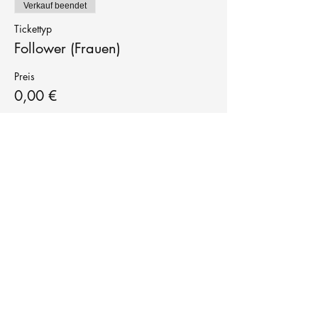
Verkauf beendet
Tickettyp
Follower (Frauen)
Preis
0,00 €
Tanzschule
TanzFitness
E-Mail:
info@tanzfitness-stuttgart.de
Tel:
+49 15771841145
Tanzschule Tanzfitness
Robert-Koch Str. 63