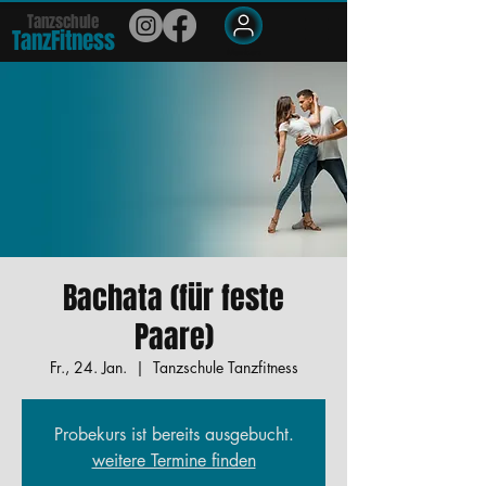
Tanzschule
TanzFit
n
e
ss
Members
Bachata (für feste
Paare)
Fr., 24. Jan.
  |  
Tanzschule Tanzfitness
Probekurs ist bereits ausgebucht.
weitere Termine finden