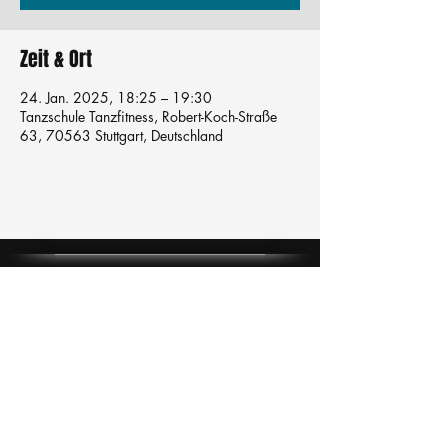
Zeit & Ort
24. Jan. 2025, 18:25 – 19:30
Tanzschule Tanzfitness, Robert-Koch-Straße
63, 70563 Stuttgart, Deutschland
Tanzschule
TanzFitness
E-Mail:
info@tanzfitness-stuttgart.de
Tel:
+49 15771841145
Tanzschule Tanzfitness
Robert-Koch Str. 63
70563 Stuttgart Vaihingen
im Tanzatelier