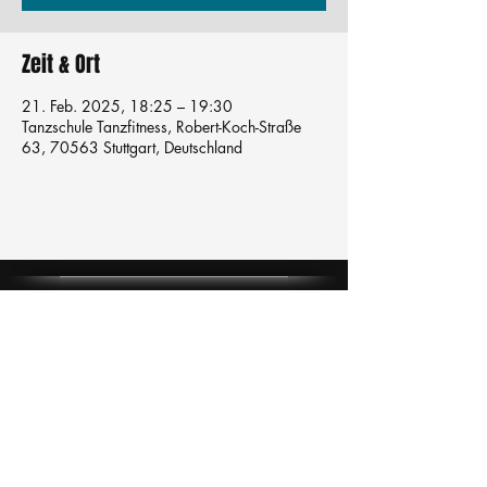
Zeit & Ort
21. Feb. 2025, 18:25 – 19:30
Tanzschule Tanzfitness, Robert-Koch-Straße
63, 70563 Stuttgart, Deutschland
Tanzschule
TanzFitness
E-Mail:
info@tanzfitness-stuttgart.de
Tel:
+49 15771841145
Tanzschule Tanzfitness
Robert-Koch Str. 63
70563 Stuttgart Vaihingen
im Tanzatelier