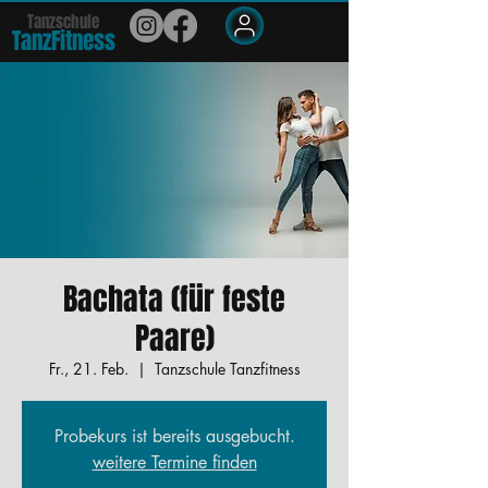
Tanzschule
TanzFit
n
e
ss
Members
Bachata (für feste
Paare)
Fr., 21. Feb.
  |  
Tanzschule Tanzfitness
Probekurs ist bereits ausgebucht.
weitere Termine finden