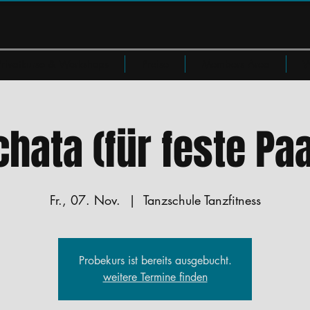
Privatkurse & Workshops
Preise
Members Area
W
hata (für feste Pa
Fr., 07. Nov.
  |  
Tanzschule Tanzfitness
Probekurs ist bereits ausgebucht.
weitere Termine finden