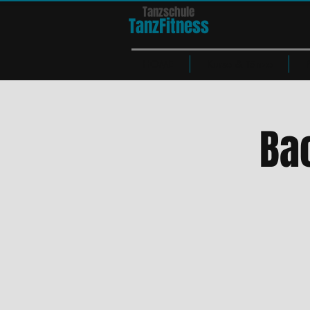
Tanzschule
TanzFit
n
e
ss
HOME
Kurse & Tänze
Bac