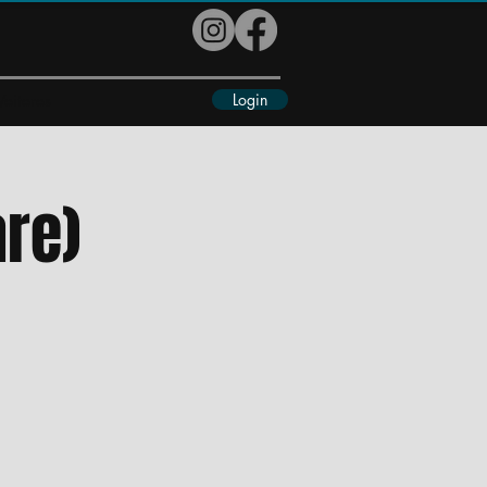
Login
eiteres
are)