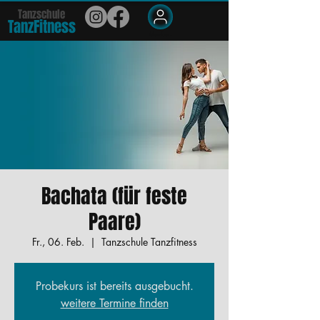
Tanzschule
TanzFit
n
e
ss
Members
Bachata (für feste
Paare)
Fr., 06. Feb.
  |  
Tanzschule Tanzfitness
Probekurs ist bereits ausgebucht.
weitere Termine finden