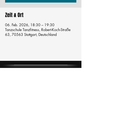
Zeit & Ort
06. Feb. 2026, 18:30 – 19:30
Tanzschule Tanzfitness, Robert-Koch-Straße
63, 70563 Stuttgart, Deutschland
Tanzschule
TanzFitness
E-Mail:
info@tanzfitness-stuttgart.de
Tel:
+49 15771841145
Tanzschule Tanzfitness
Robert-Koch Str. 63
70563 Stuttgart Vaihingen
im Tanzatelier